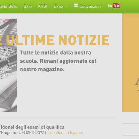
nino Bello
Sirio
ANSI
Extra
Convenzioni
 idonei degli esami di qualifica
a/Progetto: UFO2FD4/3721
...continua a leggere