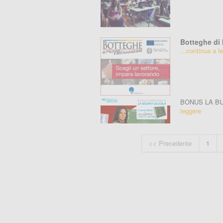
Botteghe di 
...continua a l
BONUS LA B
leggere
<< Precedente
1