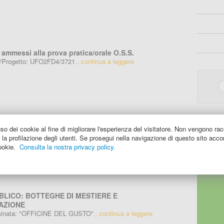
 ammessi alla prova pratica/orale O.S.S.
a/Progetto: UFO2FD4/3721
...continua a leggere
ne di incontro per gli ammessi alle BOTTEGHE DI
so dei cookie al fine di migliorare l'esperienza del visitatore. Non vengono rac
 DELL' INNOVAZIONE
 la profilazione degli utenti. Se prosegui nella navigazione di questo sito acco
L GUSTO
...continua a leggere
cookie.
Consulta la nostra privacy policy.
BLICO: BOTTEGHE DI MESTIERE E
AZIONE
minata: "OFFICINE DEL GUSTO"
...continua a leggere