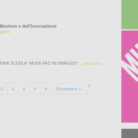
Mestiere e dell'Innovazione
eggere
UONA SCUOLA "MUSA PAD IN OMAGGIO"
...continua a
1
2
3
4
5
6
Successiva >>