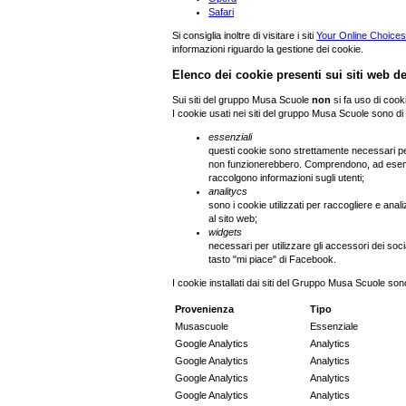
Safari
Si consiglia inoltre di visitare i siti
Your Online Choices
informazioni riguardo la gestione dei cookie.
Elenco dei cookie presenti sui siti web 
Sui siti del gruppo Musa Scuole
non
si fa uso di cooki
I cookie usati nei siti del gruppo Musa Scuole sono di 
essenziali
questi cookie sono strettamente necessari per i
non funzionerebbero. Comprendono, ad esempi
raccolgono informazioni sugli utenti;
analitycs
sono i cookie utilizzati per raccogliere e ana
al sito web;
widgets
necessari per utilizzare gli accessori dei soci
tasto "mi piace" di Facebook.
I cookie installati dai siti del Gruppo Musa Scuole son
Provenienza
Tipo
Musascuole
Essenziale
Google Analytics
Analytics
Google Analytics
Analytics
Google Analytics
Analytics
Google Analytics
Analytics