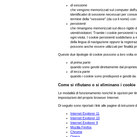
di sessione
che vengono memorizzati sul computer dell'ut
identificativi di sessione necessari per consent
termine della “sessione” (da cui il nome) con
persistenti
che rimangono memorizzati sul disco rigido de
utenti/visitatori. Tramite i cookie persistenti
ogni visita. I cookie persistenti soddisfano a 
della lingua di navigazione oppure la registrazi
possono anche essere utilizzati per finalità pr
Queste due tipologie di cookie possono a loro volta e
di prima parte
quando sono gestiti direttamente dal propriet
di terza parte
quando i cookie sono predisposti e gestiti da r
Come si rifiutano o si eliminano i cookie
Le modalità di funzionamento nonché le opzioni per li
impostazioni del proprio browser Internet.
Di seguito sono riportati i link alle pagine di istruzioni 
Internet Explorer 11
Internet Explorer 10
Internet Explorer 9
Mozilla Firefox
Chrome
Opera