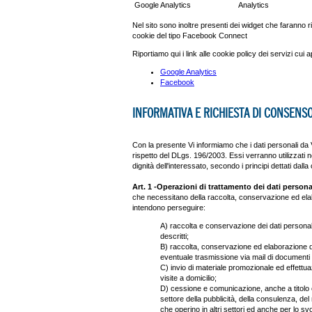
Google Analytics
Analytics
Nel sito sono inoltre presenti dei widget che faranno 
cookie del tipo Facebook Connect
Riportiamo qui i link alle cookie policy dei servizi cui 
Google Analytics
Facebook
INFORMATIVA E RICHIESTA DI CONSENSO
Con la presente Vi informiamo che i dati personali da V
rispetto del DLgs. 196/2003. Essi verranno utilizzati nel
dignità dell'interessato, secondo i principi dettati dalla
Art. 1 -Operazioni di trattamento dei dati personali
che necessitano della raccolta, conservazione ed elabo
intendono perseguire:
A) raccolta e conservazione dei dati personali
descritti;
B) raccolta, conservazione ed elaborazione de
eventuale trasmissione via mail di documenti
C) invio di materiale promozionale ed effettua
visite a domicilio;
D) cessione e comunicazione, anche a titolo on
settore della pubblicità, della consulenza, de
che operino in altri settori ed anche per lo sv